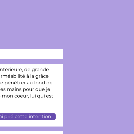
ntérieure, de grande
rméabilité à la grâce
me pénétrer au fond de
tes mains pour que je
mon coeur, lui qui est
'ai prié cette intention