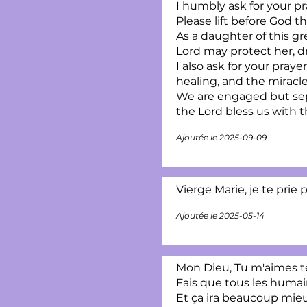
I humbly ask for your pr
Please lift before God 
As a daughter of this g
Lord may protect her, d
I also ask for your pray
healing, and the miracl
We are engaged but sep
the Lord bless us with t
Ajoutée le 2025-09-09
Vierge Marie, je te prie
Ajoutée le 2025-05-14
Mon Dieu, Tu m'aimes tel
Fais que tous les humai
Et ça ira beaucoup mie