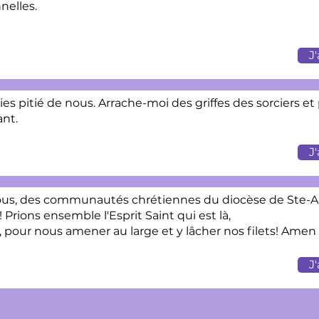
nelles.
J
aies pitié de nous. Arrache-moi des griffes des sorciers e
ant.
J
ous, des communautés chrétiennes du diocèse de Ste-Ann
Prions ensemble l'Esprit Saint qui est là,
, pour nous amener au large et y lâcher nos filets! Amen
J