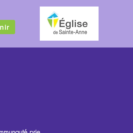
nir
ommunauté prie,