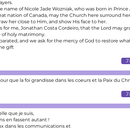
ayers.
the name of Nicole Jade Wozniak, who was born in Prince
reat nation of Canada, may the Church here surround he
raw her close to Him, and show His face to her.
ers for me, Jonathan Costa Cordeiro, that the Lord may gra
e of holy matrimony.
arated, and we ask for the mercy of God to restore wha
he gift
J
 pour que la foi grandisse dans les coeurs et la Paix du Ch
J
le que je suis,
ns en fassent autant !
ux dans les communications et