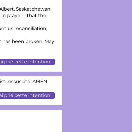
 Albert, Saskatchewan.
r in prayer—that the
nt us reconciliation,
t has been broken. May
'ai prié cette intention
rist ressuscité. AMEN
'ai prié cette intention