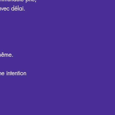
avec délai.
-même.
e intention