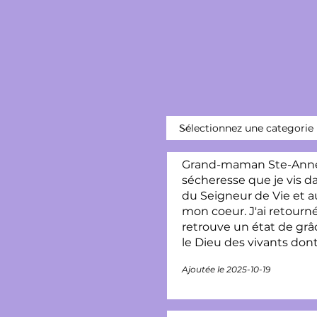
Grand-maman Ste-Anne, j
sécheresse que je vis da
du Seigneur de Vie et a
mon coeur. J'ai retourn
retrouve un état de gr
le Dieu des vivants don
Ajoutée le 2025-10-19